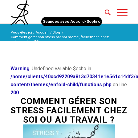
Séances avec Accord-Sophro
Vous êtes ici :
Accueil
/
Blog
/
Comment gérer son stress par soi-même, facilement, chez
soi ou au travail ?...
Warning
: Undefined variable $echo in
/home/clients/40ccd92209a813d70341e1e561c14df3/
content/themes/enfold-child/functions.php
on line
200
COMMENT GÉRER SON
STRESS FACILEMENT CHEZ
SOI OU AU TRAVAIL ?