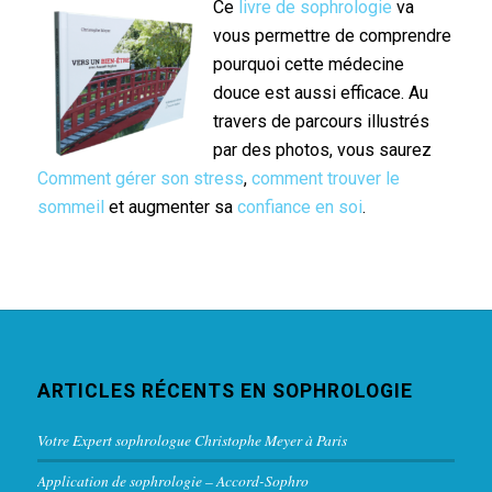
Ce
livre de sophrologie
va
vous permettre de comprendre
pourquoi cette médecine
douce est aussi efficace. Au
travers de parcours illustrés
par des photos, vous saurez
Comment gérer son stress
,
comment trouver le
sommeil
et augmenter sa
confiance en soi
.
ARTICLES RÉCENTS EN SOPHROLOGIE
Votre Expert sophrologue Christophe Meyer à Paris
Application de sophrologie – Accord-Sophro