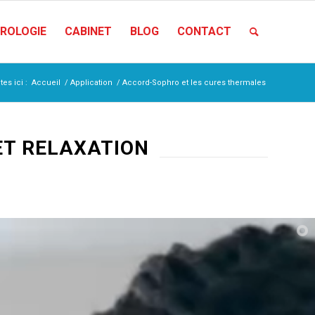
HROLOGIE
CABINET
BLOG
CONTACT
es ici :
Accueil
/
Application
/
Accord-Sophro et les cures thermales
ET RELAXATION